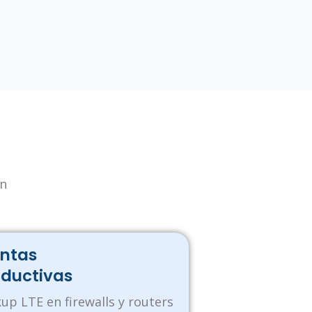
ón
antas
ductivas
up LTE en firewalls y routers