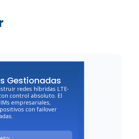
r
as Gestionadas
truir redes híbridas LTE-
on control absoluto. El
SIMs empresariales,
positivos con failover
adas.
eto: