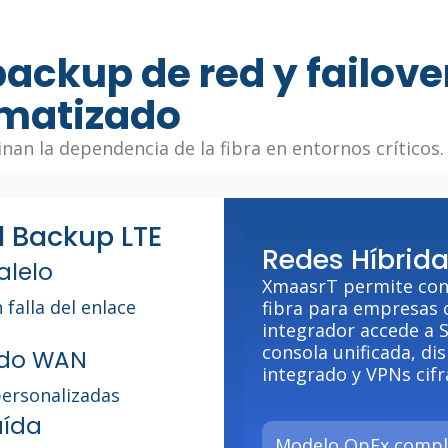
backup de red y failove
matizado
nan la dependencia de la fibra en entornos críticos.
l Backup LTE
Redes Híbrid
alelo
XmaasrT permite cons
falla del enlace
fibra para empresas c
integrador accede a 
consola unificada, dis
ado WAN
integrado y VPNs cifr
ersonalizadas
aída
Modelo OpEx compl