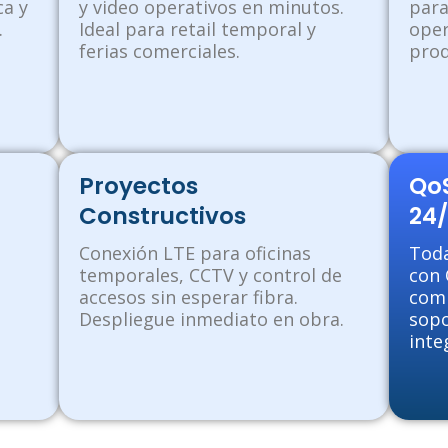
ca y
y video operativos en minutos.
para
.
Ideal para retail temporal y
oper
ferias comerciales.
prod
Proyectos
QoS
Constructivos
24/
o
Conexión LTE para oficinas
Toda
temporales, CCTV y control de
con 
accesos sin esperar fibra.
comp
Despliegue inmediato en obra.
sopo
inte