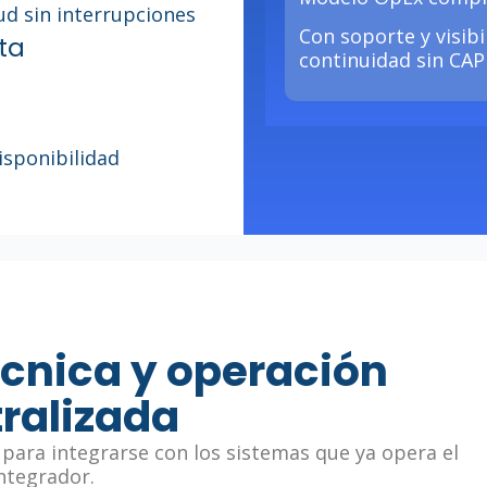
ud sin interrupciones
Con soporte y visibi
ta
continuidad sin CAP
isponibilidad
écnica y operación
ralizada
para integrarse con los sistemas que ya opera el
ntegrador.