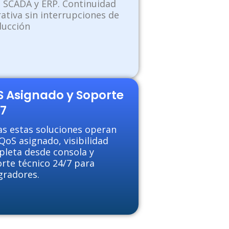
 SCADA y ERP. Continuidad
ativa sin interrupciones de
ucción
 Asignado y Soporte
7
s estas soluciones operan
QoS asignado, visibilidad
leta desde consola y
rte técnico 24/7 para
gradores.